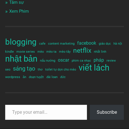
Tâm sự
Xem Phim
blogging
facebook
cafe
content marketing
giáo dục
hà nội
netflix
kindle
movie series
mèo
mèo ta
mèo tây
nhất linh
nhật bản
oscar
pháp
nấu nướng
phim ca nhạc
review
viết lách
sáng tạo
seo
thơ
toilet tự dọn cho mèo
wordpress
ăn
đoạn tuyệt
đài loan
đức
Subscribe