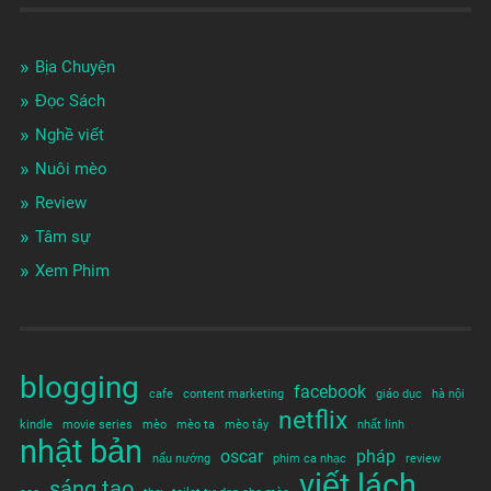
Bịa Chuyện
Đọc Sách
Nghề viết
Nuôi mèo
Review
Tâm sự
Xem Phim
blogging
facebook
cafe
content marketing
giáo dục
hà nội
netflix
kindle
movie series
mèo
mèo ta
mèo tây
nhất linh
nhật bản
oscar
pháp
nấu nướng
phim ca nhạc
review
viết lách
sáng tạo