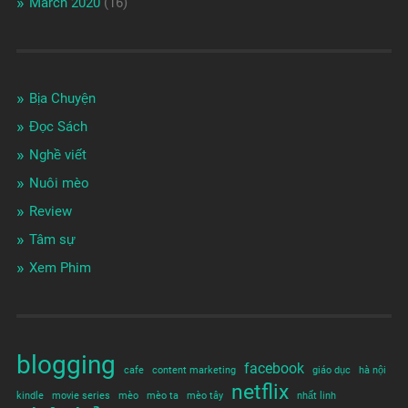
March 2020
(16)
Bịa Chuyện
Đọc Sách
Nghề viết
Nuôi mèo
Review
Tâm sự
Xem Phim
blogging
facebook
cafe
content marketing
giáo dục
hà nội
netflix
kindle
movie series
mèo
mèo ta
mèo tây
nhất linh