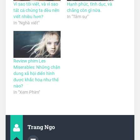
Vì sao tôi viết, và vì sao
Hạnh phúc, tình dục, và
tất cả chúng ta đều nên
chẳng còn gì nữa.
viết nhiều hơn?
In "Tâm sự"
In "Nghề viết"
Review phim Les
Miserables: Những chân
dung xã hội điển hình
được khắc hoạ như thế
nào?
In "Xem Phim"
Trang Ngo