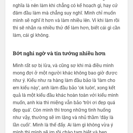
nghĩa là nên làm khi chẳng có kế hoạch gì, hay cứ
đâm đầu làm mà chẳng suy nghĩ. Mình chỉ muốn
mình sẽ nghĩ ít hơn và làm nhiều lên. Vì khi làm rồi
thì sẽ nhận ra nhiều thứ để làm hơn, biết cái gì cần
làm, cái gì không.
Bớt nghi ngờ và tin tưởng nhiều hơn
Mình rất sợ bị lừa, và cũng sợ khi mà điều mình
mong đợi ở một người khác không bao giờ được
như ý. Kiểu như ra hàng làm đầu bảo là ‘làm cho
em kiểu này’, anh làm đầu bảo ‘ok luôn’, xong kết
quả là một kiểu đầu khác hoàn toàn với kiểu mình
muốn, anh kia thì miệng vẫn bảo ‘trời ơi đẹp quá
đẹp quá’. Còn mình thì trong những tình huống
như vậy, thường sẽ im lặng và nhủ thầm ‘đây là
lần cuối’. Mình là thế đấy. Ai làm gì không vừa ý
mình thì mình sẽ im rồi chào tạm biệt và hẹn